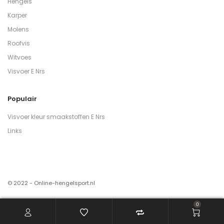
Hengels
Karper
Molens
Roofvis
Witvoes
Visvoer E Nrs
Populair
Visvoer kleur smaakstoffen E Nrs
Links
© 2022 - Online-hengelsport.nl
0