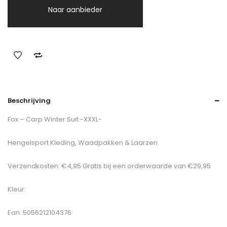
Naar aanbieder
Beschrijving
Fox – Carp Winter Suit -XXXL-
Hengelsport Kleding, Waadpakken & Laarzen
Verzendkosten: €4,95 Gratis bij een orderwaarde van €29,95
Kleur:
Ean: 5056212104376