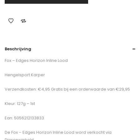
Beschrijving
Fox – Edges Horizon Inline Lood
Hengelsport Karper
Verzendkosten: €4,95 Gratis bij een orderwaarde van €29,95
Kleur: 127g – 1st
Ean: 5056212133833
De
Fox – Edges Horizon Inline Lood
word verkocht via
Dierenwinkelxl