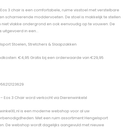
 Eos 3 chair is een comfortabele, ruime visstoel met verstelbare
en scharnierende moddervoeten. De stoel is makkelijk te stellen
 niet vlakke ondergrond en ook eenvoudig op te vouwen. De
is uitgevoerd in een…
sport Stoelen, Stretchers & Slaapzakken
dkosten: €4,95 Gratis bij een orderwaarde van €29,95
056212123629
 – Eos 3 Chair
word verkocht via Dierenwinkelxl
winkelXL.nl is een moderne webshop voor al uw
erbenodigdheden. Met een ruim assortiment Hengelsport
len. De webshop wordt dagelijks aangevuld met nieuwe