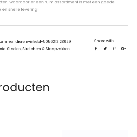
ten, waardoor er een ruim assortiment is met een goede
e en snelle levering!
Share with
lnummer:
dierenwinkelxl-5056212123629
rie:
Stoelen, Stretchers & Slaapzakken
Producten