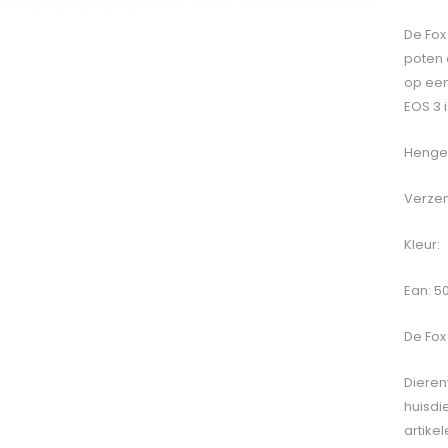
De Fox
poten 
op een
EOS 3 
Hengel
Verzen
Kleur:
Ean: 5
De
Fox
Dieren
huisdi
artike