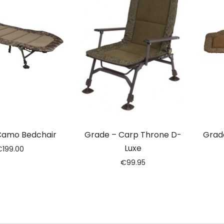
 Camo Bedchair
Grade – Carp Throne D-
Grade
Luxe
€
199.00
€
99.95