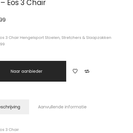
 – Eos 3 Chair
99
Eos 3 Chair Hengelsport Stoelen, Stretchers & Slaapzakken
.99
Naar aanbieder
schrijving
Aanvullende informatie
Eos 3 Chair