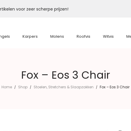
tikelen voor zeer scherpe prijzen!
ngels
Karpers
Molens
Roofvis
Witvis
M
Fox – Eos 3 Chair
Home
Shop
Stoelen, Stretchers & Slaapzakken
Fox – Eos 3 Chair
/
/
/