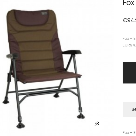
Fox
€
94.
Fox – 
EUR94
Be
Fox – 