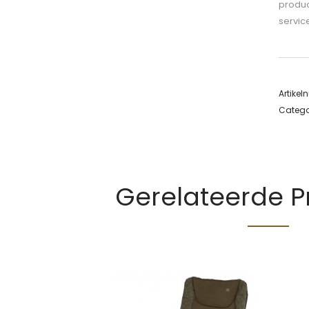
produc
servic
Artike
Catego
Gerelateerde 