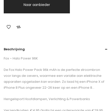
Naar aanbieder
Beschrijving
Fox – Halo Power 96K
De Fox Halo Power Pack 96k mAh is de perfecte stroombron
voor langs de oevers, waarmee een variatie aan elektrische
apparaten opgeladen kan worden. Zo laad hij een iPhone X of
iPhone 8 Plus ongeveer 22-26 keer op en een iPhone 8…
Hengelsport Hoofdlampen, Verlichting & Powerbanks
Verzendkosten: €4,95 Gratis bij een orderwaarde van €29,95