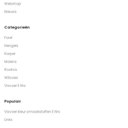
Webshop
Nieuws
Categorieën
Forel
Hengels
Karper
Molens
Roofvis
Witvoes
Visvoer E Nrs
Populair
Visvoer kleur smaakstoffen E Nrs
Links