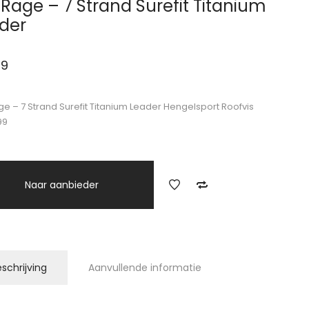
 Rage – 7 Strand Surefit Titanium
der
99
ge – 7 Strand Surefit Titanium Leader Hengelsport Roofvis
99
Naar aanbieder
schrijving
Aanvullende informatie