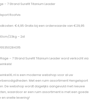
ge – 7 Strand Surefit Titanium Leader
sport Roofvis
dkosten: €4,95 Gratis bij een orderwaarde van €29,95
 40cm/23kg – 2st
055350284315
 Rage – 7 Strand Surefit Titanium Leader
word verkocht via
winkelxl
winkelXL.nl is een moderne webshop voor al uw
erbenodigdheden. Met een ruim assortiment Hengelsport
len. De webshop wordt dagelijks aangevuld met nieuwe
ten, waardoor er een ruim assortiment is met een goede
e en snelle levering!