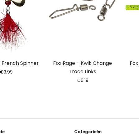
 French Spinner
Fox Rage – Kwik Change
Fox
Trace Links
€
3.99
€
6.19
ie
Categorieën