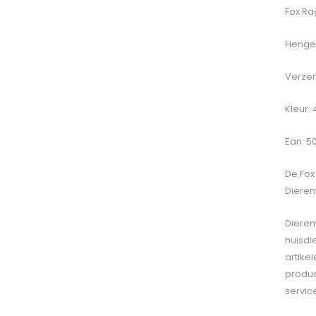
Fox Ra
Hengel
Verzen
Kleur:
Ean: 5
De
Fox
Dieren
Dieren
huisdi
artike
produc
servic