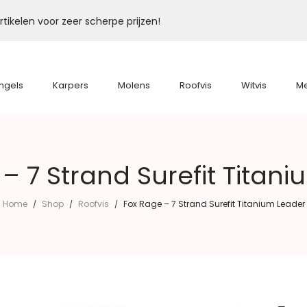
tikelen voor zeer scherpe prijzen!
ngels
Karpers
Molens
Roofvis
Witvis
M
– 7 Strand Surefit Titan
Home
Shop
Roofvis
Fox Rage – 7 Strand Surefit Titanium Leader
/
/
/