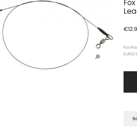
Fox
Lea
€
12.
Fox Ra
EUR12.
Be