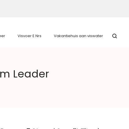
eer
Visvoer E Nrs
Vakantiehuis aan viswater
ium Leader