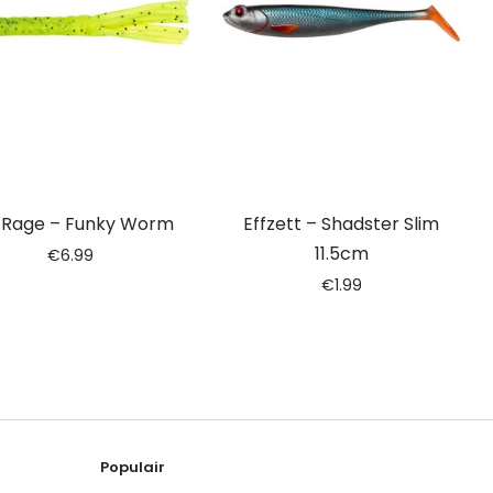
 Rage – Funky Worm
Effzett – Shadster Slim
11.5cm
€
6.99
€
1.99
Populair