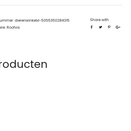
Share with
lnummer:
dierenwinkelxl-5055350284315
rie:
Roofvis
Producten