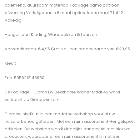
ademend, duurzaam materiaal Fox Rage camo patroon
afwerking Verkrijgbaar in 6 maat opties: laars maat 7 tot 12
Volledig…
Hengelsport Kleding, Waadpakken & Laarzen
Verzendkosten: €4,95 Gratis bij een orderwaarde van €29,95
Kleur:
Ean: 5056212148950
De
Fox Rage – Camo LW Beathable Wader Maat 42
word
verkocht via Dierenwinkelxl
DierenwinkelXL.nl is een moderne webshop voor al uw
huisdierbenodigdheden. Met een ruim assortiment Hengelsport
artikelen. De webshop wordt dagelijks aangevuld met nieuwe
producten, waardoor er een ruim assortiment is met een