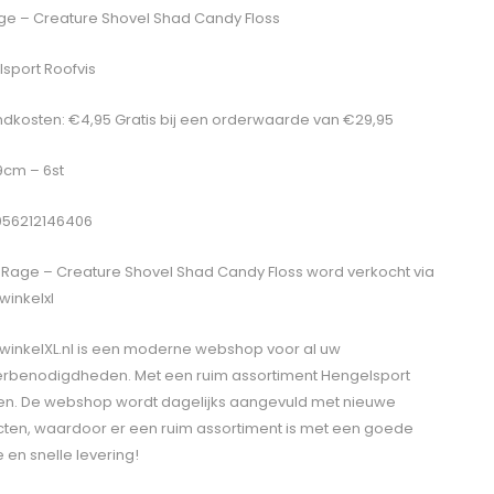
ge – Creature Shovel Shad Candy Floss
sport Roofvis
dkosten: €4,95 Gratis bij een orderwaarde van €29,95
 9cm – 6st
056212146406
 Rage – Creature Shovel Shad Candy Floss
word verkocht via
winkelxl
winkelXL.nl is een moderne webshop voor al uw
erbenodigdheden. Met een ruim assortiment Hengelsport
len. De webshop wordt dagelijks aangevuld met nieuwe
ten, waardoor er een ruim assortiment is met een goede
e en snelle levering!