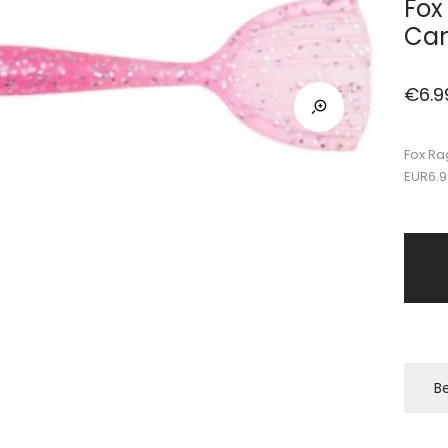
Fox
Can
€
6.9
Fox Ra
EUR6.9
Be