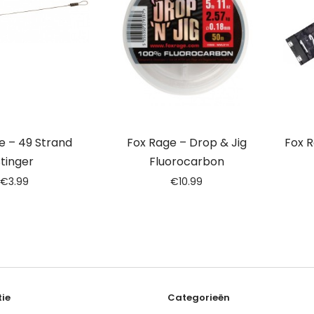
e – 49 Strand
Fox Rage – Drop & Jig
Fox 
tinger
Fluorocarbon
€
3.99
€
10.99
ie
Categorieën