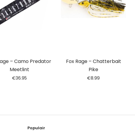
Rage – Camo Predator
Fox Rage – Chatterbait
Meetlint
Pike
€
36.95
€
8.99
Populair