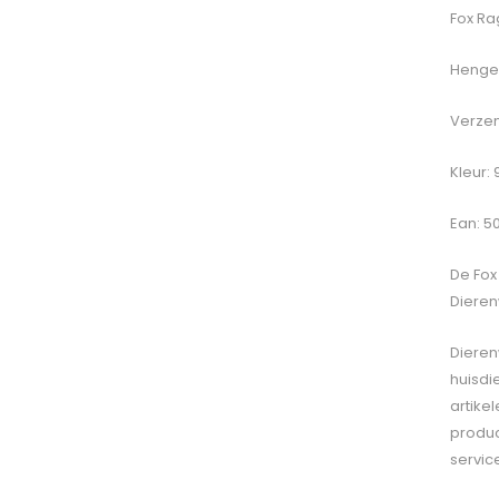
Fox Ra
Hengel
Verzen
Kleur:
Ean: 5
De
Fox
Dieren
Dieren
huisdi
artike
produc
servic