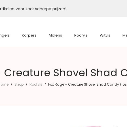
tikelen voor zeer scherpe prijzen!
ngels
Karpers
Molens
Roofvis
Witvis
M
 Creature Shovel Shad 
Home
Shop
Roofvis
Fox Rage – Creature Shovel Shad Candy Flos
/
/
/