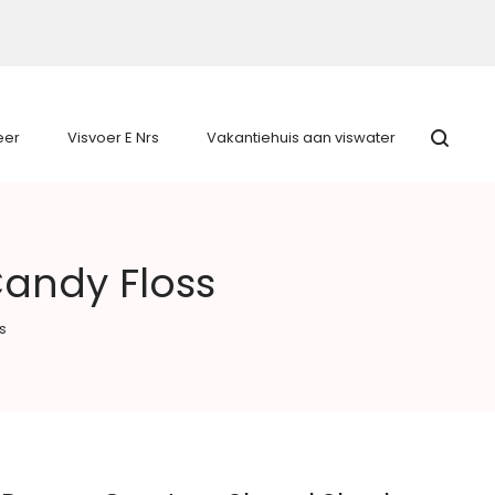
eer
Visvoer E Nrs
Vakantiehuis aan viswater
Candy Floss
s