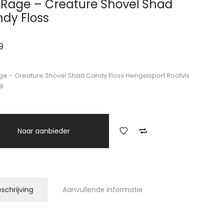
 Rage – Creature Shovel Shad
dy Floss
9
ge – Creature Shovel Shad Candy Floss Hengelsport Roofvis
9
Naar aanbieder
schrijving
Aanvullende informatie