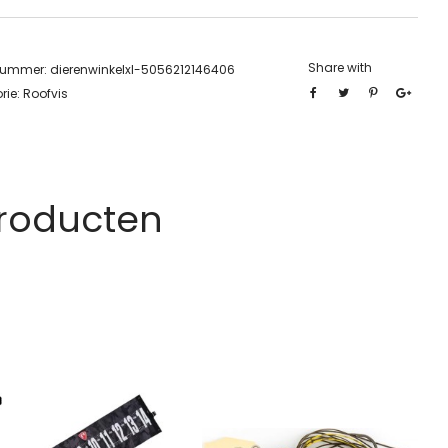
Share with
lnummer:
dierenwinkelxl-5056212146406
rie:
Roofvis
Producten