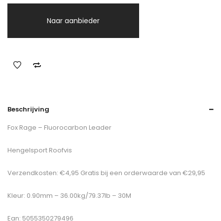
Naar aanbieder
Beschrijving
Fox Rage – Fluorocarbon Leader
Hengelsport Roofvis
Verzendkosten: €4,95 Gratis bij een orderwaarde van €29,95
Kleur: 0.90mm – 36.00kg/79.37lb – 30M
Ean: 5055350279496