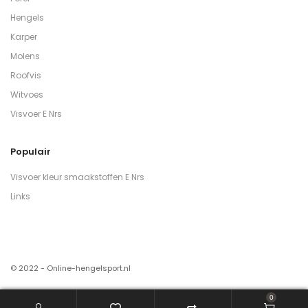
Hengels
Karper
Molens
Roofvis
Witvoes
Visvoer E Nrs
Populair
Visvoer kleur smaakstoffen E Nrs
Links
© 2022 - Online-hengelsport.nl
0