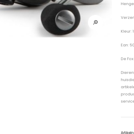
Hengel
Verzen
Kleur: 
Ean: 5
De
Fox
Dieren
huisdi
artike
produc
servic
Artike