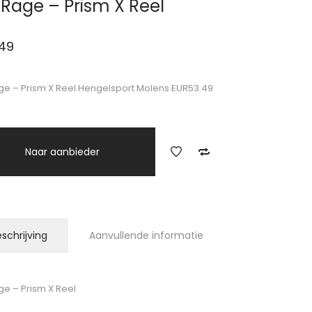
 Rage – Prism X Reel
.49
ge – Prism X Reel Hengelsport Molens EUR53.49
Naar aanbieder
schrijving
Aanvullende informatie
ge – Prism X Reel