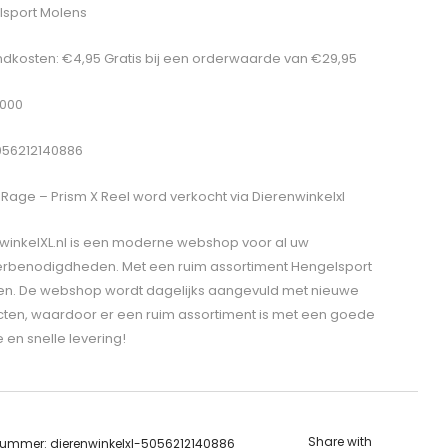
sport Molens
dkosten: €4,95 Gratis bij een orderwaarde van €29,95
1000
056212140886
 Rage – Prism X Reel
word verkocht via Dierenwinkelxl
winkelXL.nl is een moderne webshop voor al uw
erbenodigdheden. Met een ruim assortiment Hengelsport
len. De webshop wordt dagelijks aangevuld met nieuwe
ten, waardoor er een ruim assortiment is met een goede
e en snelle levering!
Share with
lnummer:
dierenwinkelxl-5056212140886