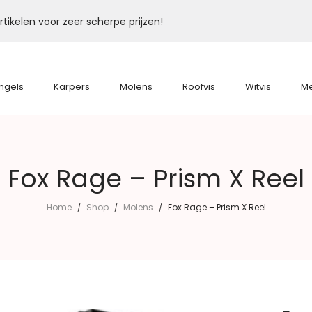
tikelen voor zeer scherpe prijzen!
ngels
Karpers
Molens
Roofvis
Witvis
M
Fox Rage – Prism X Reel
Home
Shop
Molens
Fox Rage – Prism X Reel
/
/
/