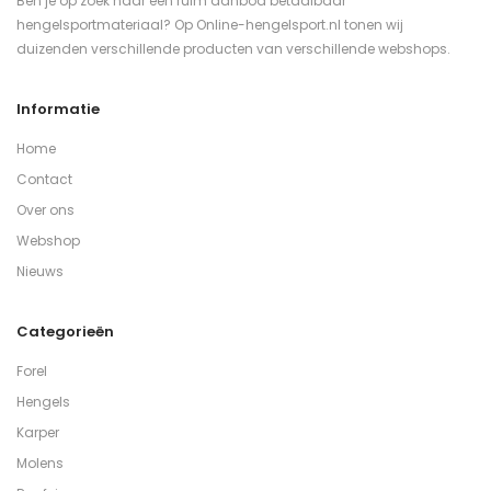
Ben je op zoek naar een ruim aanbod betaalbaar
hengelsportmateriaal? Op Online-hengelsport.nl tonen wij
duizenden verschillende producten van verschillende webshops.
Informatie
Home
Contact
Over ons
Webshop
Nieuws
Categorieën
Forel
Hengels
Karper
Molens