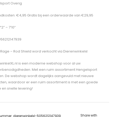
sport Overig
dkosten: €4,95 Gratis bij een orderwaarde van €29,95
’2” – 7’10”
056212147939
 Rage – Rod Shield
word verkocht via Dierenwinkelxl
winkelXL.nl is een moderne webshop voor al uw
erbenodigdheden. Met een ruim assortiment Hengelsport
len. De webshop wordt dagelijks aangevuld met nieuwe
ten, waardoor er een ruim assortiment is met een goede
e en snelle levering!
Share with
lnummer:
dierenwinkelxl-5056212147939