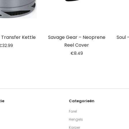
 Transfer Kettle
Savage Gear – Neoprene
Soul 
Reel Cover
€
32.99
€
8.49
ie
Categorieën
Forel
Hengels
Karper