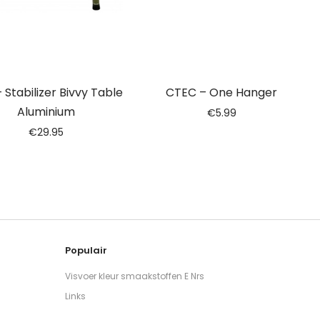
– Stabilizer Bivvy Table
CTEC – One Hanger
Aluminium
€
5.99
€
29.95
Populair
Visvoer kleur smaakstoffen E Nrs
Links