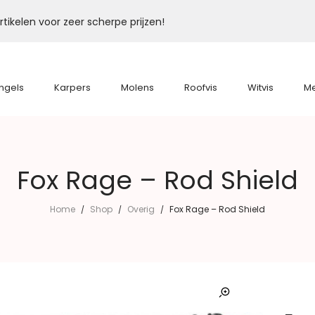
tikelen voor zeer scherpe prijzen!
ngels
Karpers
Molens
Roofvis
Witvis
M
Fox Rage – Rod Shield
Home
Shop
Overig
Fox Rage – Rod Shield
/
/
/