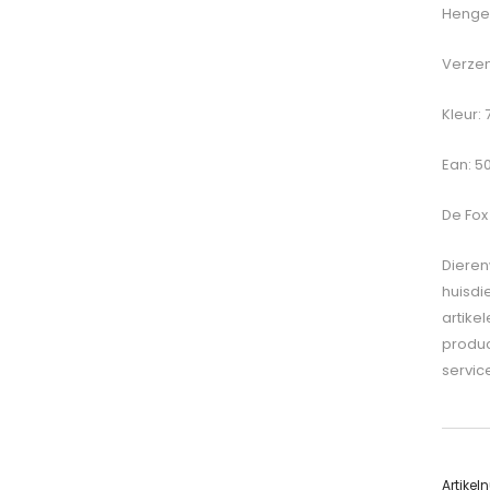
Hengel
Verzen
Kleur: 7
Ean: 5
De
Fox
Dieren
huisdi
artike
produc
servic
Artike