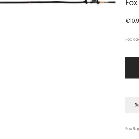
Fox
€
10.
Fox Ra
Be
Fox Ra