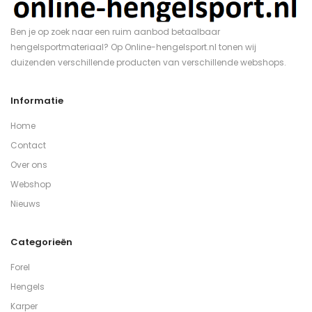
Ben je op zoek naar een ruim aanbod betaalbaar
hengelsportmateriaal? Op Online-hengelsport.nl tonen wij
duizenden verschillende producten van verschillende webshops.
Informatie
Home
Contact
Over ons
Webshop
Nieuws
Categorieën
Forel
Hengels
Karper