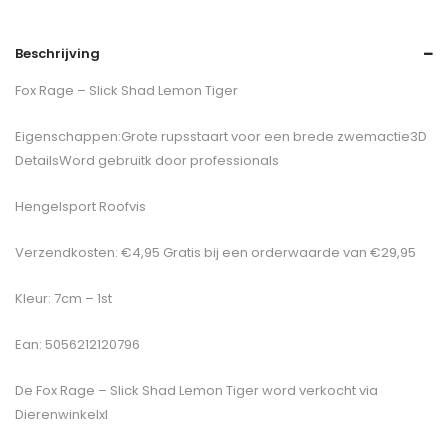
Beschrijving
Fox Rage – Slick Shad Lemon Tiger
Eigenschappen:Grote rupsstaart voor een brede zwemactie3D
DetailsWord gebruitk door professionals
Hengelsport Roofvis
Verzendkosten: €4,95 Gratis bij een orderwaarde van €29,95
Kleur: 7cm – 1st
Ean: 5056212120796
De
Fox Rage – Slick Shad Lemon Tiger
word verkocht via
Dierenwinkelxl