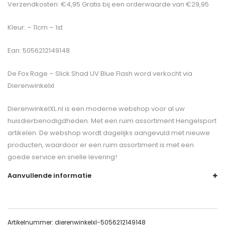
Verzendkosten: €4,95 Gratis bij een orderwaarde van €29,95
Kleur: – 11cm – 1st
Ean: 5056212149148
De
Fox Rage – Slick Shad UV Blue Flash
word verkocht via
Dierenwinkelxl
DierenwinkelXL.nl is een moderne webshop voor al uw
huisdierbenodigdheden. Met een ruim assortiment Hengelsport
artikelen. De webshop wordt dagelijks aangevuld met nieuwe
producten, waardoor er een ruim assortiment is met een
goede service en snelle levering!
Aanvullende informatie
Artikelnummer:
dierenwinkelxl-5056212149148