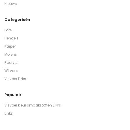
Nieuws
Categorieën
Forel
Hengels
Karper
Molens
Roofvis
Witvoes
Visvoer E Nrs
Populair
Visvoer kleur smaakstoffen E Nrs
Links