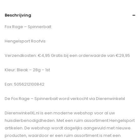
Beschrijving
Fox Rage – Spinnerbait
Hengelsport Roofvis
Verzendkosten: €4,95 Gratis bij een orderwaarde van €29,95
Kleur: Bleak – 28g – 1st
Ean: 5056212100842
De
Fox Rage – Spinnerbait
word verkocht via Dierenwinkelxl
DierenwinkelXL.nl is een moderne webshop voor al uw
huisdierbenodigdheden. Met een ruim assortiment Hengelsport
artikelen. De webshop wordt dagelijks aangevuld met nieuwe
producten, waardoor er een ruim assortiment is met een