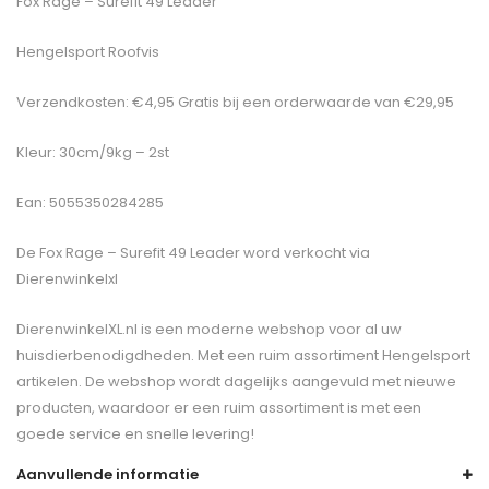
Fox Rage – Surefit 49 Leader
Hengelsport Roofvis
Verzendkosten: €4,95 Gratis bij een orderwaarde van €29,95
Kleur: 30cm/9kg – 2st
Ean: 5055350284285
De
Fox Rage – Surefit 49 Leader
word verkocht via
Dierenwinkelxl
DierenwinkelXL.nl is een moderne webshop voor al uw
huisdierbenodigdheden. Met een ruim assortiment Hengelsport
artikelen. De webshop wordt dagelijks aangevuld met nieuwe
producten, waardoor er een ruim assortiment is met een
goede service en snelle levering!
Aanvullende informatie