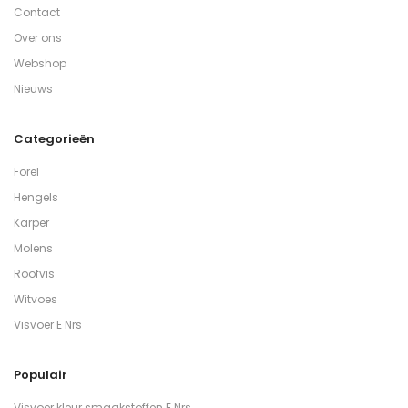
Contact
Over ons
Webshop
Nieuws
Categorieën
Forel
Hengels
Karper
Molens
Roofvis
Witvoes
Visvoer E Nrs
Populair
Visvoer kleur smaakstoffen E Nrs