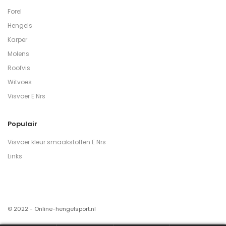
Forel
Hengels
Karper
Molens
Roofvis
Witvoes
Visvoer E Nrs
Populair
Visvoer kleur smaakstoffen E Nrs
Links
© 2022 - Online-hengelsport.nl