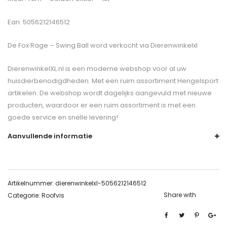
Ean: 5056212146512
De
Fox Rage – Swing Ball
word verkocht via Dierenwinkelxl
DierenwinkelXL.nl is een moderne webshop voor al uw
huisdierbenodigdheden. Met een ruim assortiment Hengelsport
artikelen. De webshop wordt dagelijks aangevuld met nieuwe
producten, waardoor er een ruim assortiment is met een
goede service en snelle levering!
Aanvullende informatie
Artikelnummer:
dierenwinkelxl-5056212146512
Share with
Categorie:
Roofvis