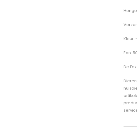
Hengel
Verzen
Kleur: 
Ean: 5
De
Fox
Dieren
huisdi
artike
produc
servic