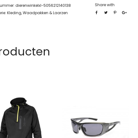
Share with
lnummer:
dierenwinkelxl-5056212140138
rie:
Kleding, Waadpakken & Laarzen
Producten