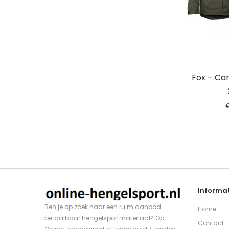
Fox – Car
Informat
Ben je op zoek naar een ruim aanbod
Home
betaalbaar hengelsportmateriaal? Op
Contact