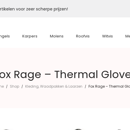
tikelen voor zeer scherpe prijzen!
ngels
Karpers
Molens
Roofvis
Witvis
M
ox Rage – Thermal Glov
me
Shop
Kleding, Waadpakken & Laarzen
Fox Rage – Thermal Gl
/
/
/