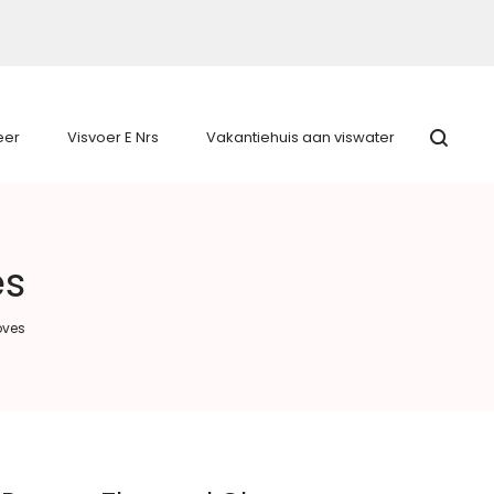
eer
Visvoer E Nrs
Vakantiehuis aan viswater
es
oves