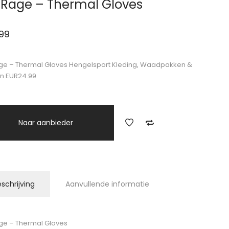
 Rage – Thermal Gloves
99
ge – Thermal Gloves Hengelsport Kleding, Waadpakken &
n EUR24.99
Naar aanbieder
schrijving
Aanvullende informatie
ge – Thermal Gloves