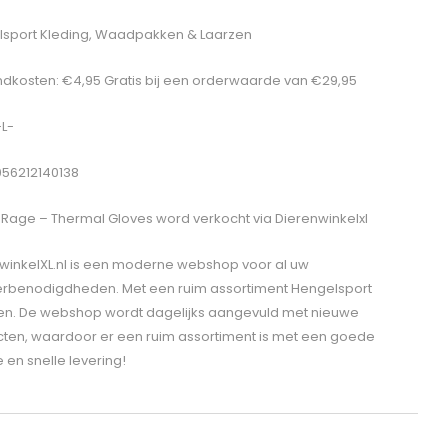
sport Kleding, Waadpakken & Laarzen
dkosten: €4,95 Gratis bij een orderwaarde van €29,95
-L-
056212140138
 Rage – Thermal Gloves
word verkocht via Dierenwinkelxl
winkelXL.nl is een moderne webshop voor al uw
erbenodigdheden. Met een ruim assortiment Hengelsport
len. De webshop wordt dagelijks aangevuld met nieuwe
ten, waardoor er een ruim assortiment is met een goede
e en snelle levering!