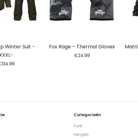
p Winter Suit -
Fox Rage – Thermal Gloves
Matri
XXXL-
€
24.99
€
134.99
ie
Categorieën
Forel
Hengels