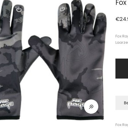
Fox
€
24.
Fox Ra
Laarze
Be
Fox Ra