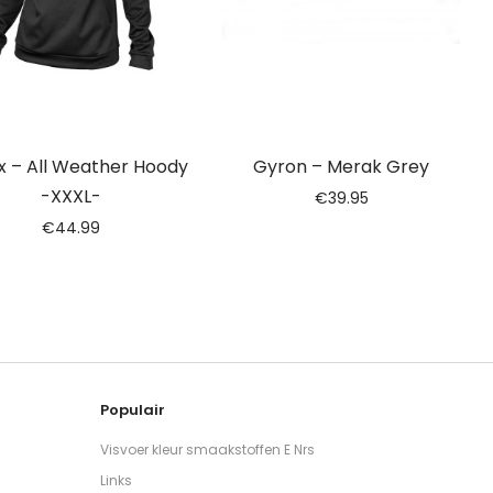
x – All Weather Hoody
Gyron – Merak Grey
-XXXL-
€
39.95
€
44.99
Populair
Visvoer kleur smaakstoffen E Nrs
Links