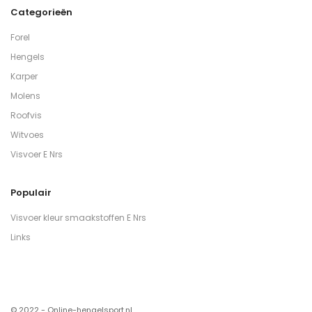
Categorieën
Forel
Hengels
Karper
Molens
Roofvis
Witvoes
Visvoer E Nrs
Populair
Visvoer kleur smaakstoffen E Nrs
Links
© 2022 - Online-hengelsport.nl