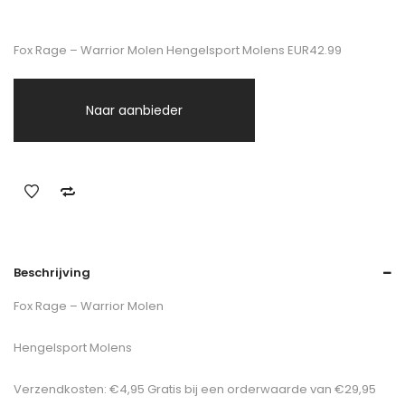
Fox Rage – Warrior Molen Hengelsport Molens EUR42.99
Naar aanbieder
Beschrijving
Fox Rage – Warrior Molen
Hengelsport Molens
Verzendkosten: €4,95 Gratis bij een orderwaarde van €29,95