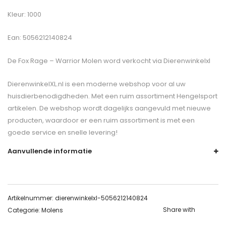
Kleur: 1000
Ean: 5056212140824
De
Fox Rage – Warrior Molen
word verkocht via Dierenwinkelxl
DierenwinkelXL.nl is een moderne webshop voor al uw
huisdierbenodigdheden. Met een ruim assortiment Hengelsport
artikelen. De webshop wordt dagelijks aangevuld met nieuwe
producten, waardoor er een ruim assortiment is met een
goede service en snelle levering!
Aanvullende informatie
Artikelnummer:
dierenwinkelxl-5056212140824
Share with
Categorie:
Molens