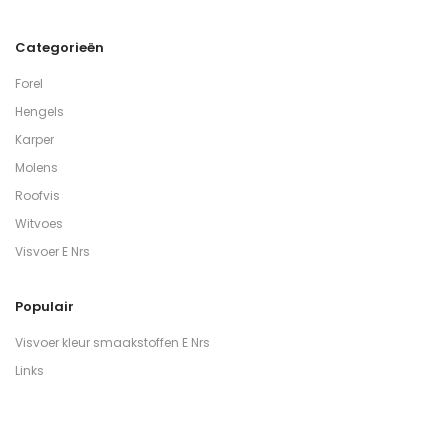
Categorieën
Forel
Hengels
Karper
Molens
Roofvis
Witvoes
Visvoer E Nrs
Populair
Visvoer kleur smaakstoffen E Nrs
Links