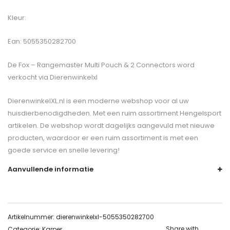
Kleur:
Ean: 5055350282700
De
Fox – Rangemaster Multi Pouch & 2 Connectors
word
verkocht via Dierenwinkelxl
DierenwinkelXL.nl is een moderne webshop voor al uw
huisdierbenodigdheden. Met een ruim assortiment Hengelsport
artikelen. De webshop wordt dagelijks aangevuld met nieuwe
producten, waardoor er een ruim assortiment is met een
goede service en snelle levering!
Aanvullende informatie
Artikelnummer:
dierenwinkelxl-5055350282700
Share with
Categorie:
Karper