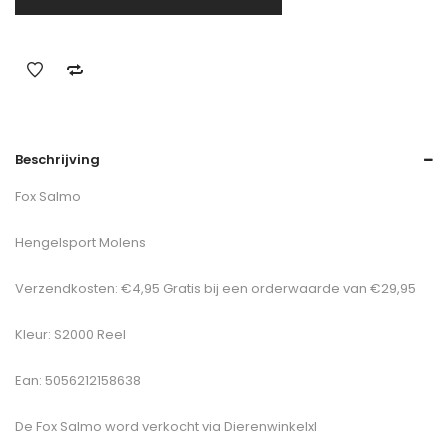
Beschrijving
Fox Salmo
Hengelsport Molens
Verzendkosten: €4,95 Gratis bij een orderwaarde van €29,95
Kleur: S2000 Reel
Ean: 5056212158638
De
Fox Salmo
word verkocht via Dierenwinkelxl