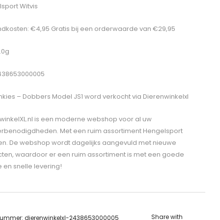
sport Witvis
dkosten: €4,95 Gratis bij een orderwaarde van €29,95
1.0g
2438653000005
nkies – Dobbers Model JS1
word verkocht via Dierenwinkelxl
winkelXL.nl is een moderne webshop voor al uw
erbenodigdheden. Met een ruim assortiment Hengelsport
len. De webshop wordt dagelijks aangevuld met nieuwe
ten, waardoor er een ruim assortiment is met een goede
e en snelle levering!
Share with
lnummer:
dierenwinkelxl-2438653000005