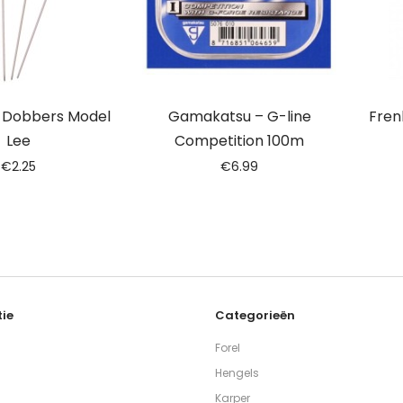
– Dobbers Model
Gamakatsu – G-line
Fren
Lee
Competition 100m
€
2.25
€
6.99
ie
Categorieën
Forel
Hengels
Karper