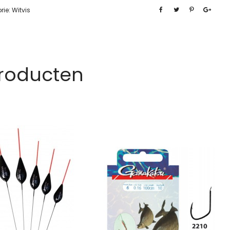
rie:
Witvis
Producten