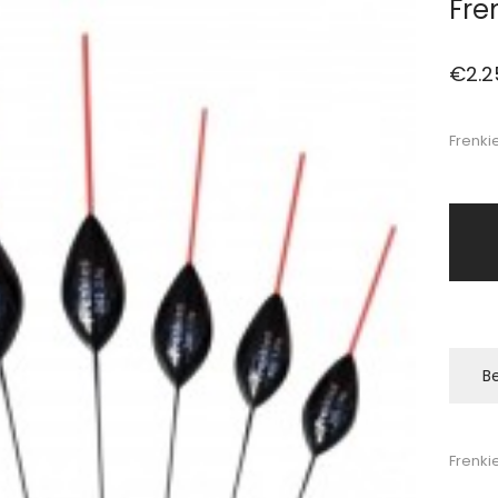
Fre
€
2.2
Frenki
Be
Frenki