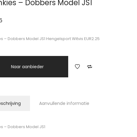
nkies – Dobbers Model JS1
5
es – Dobbers Model JS1 Hengelsport Witvis EUR2.25
Naar aanbieder
schrijving
Aanvullende informatie
es – Dobbers Model JS1