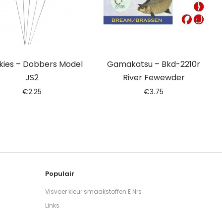
kies – Dobbers Model
Gamakatsu – Bkd-2210r
JS2
River Fewewder
€
2.25
€
3.75
Populair
Visvoer kleur smaakstoffen E Nrs
Links