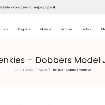
tikelen voor zeer scherpe prijzen!
ngels
Karpers
Molens
Roofvis
Witvis
M
enkies – Dobbers Model 
Home
Shop
Witvis
Frenkies – Dobbers Model JS1
/
/
/