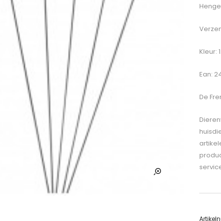
Hengel
Verzen
Kleur: 
Ean: 
De
Fre
Dieren
huisdi
artike
produc
servic
Artike