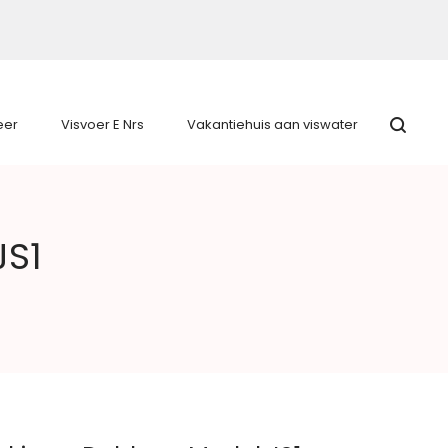
eer
Visvoer E Nrs
Vakantiehuis aan viswater
JS1