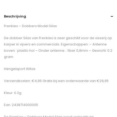
Beschrijving
Frenkies – Dobbers Model Silas
De dobber Silas van Frenkies is zeer geschikt voor de visserij op
karper in vijvers en commercials. Eigenschappen: – Antenne
boven : plastic hol – Onder antenne. : fiber 0,8mm – Gewicht: 0.2
gram
Hengelsport Witvis
Verzendkosten: €4,95 Gratis bij een orderwaarde van €29,95
Kleur: 0.2g
Ean: 2438714000005
De
Frenkies – Dobbers Model Silas
word verkocht via