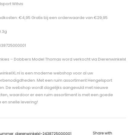
sport Witvis
dkosten: €4,95 Gratis bij een orderwaarde van €29,95
0.3g
438725000001
nkies – Dobbers Model Thomas
word verkocht via Dierenwinkelxl
winkelXL.nl is een moderne webshop voor al uw
erbenodigdheden. Met een ruim assortiment Hengelsport
len. De webshop wordt dagelijks aangevuld met nieuwe
ten, waardoor er een ruim assortiment is met een goede
e en snelle levering!
Share with
lnummer:
dierenwinkelxl-2438725000001