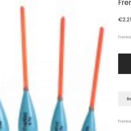
Fre
€
2.2
Frenki
Be
Frenki