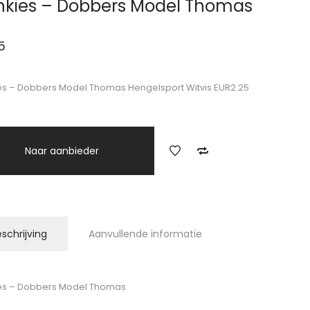
nkies – Dobbers Model Thomas
5
es – Dobbers Model Thomas Hengelsport Witvis EUR2.25
Naar aanbieder
schrijving
Aanvullende informatie
es – Dobbers Model Thomas