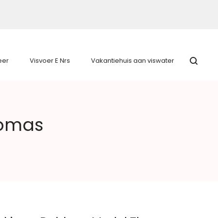
eer
Visvoer E Nrs
Vakantiehuis aan viswater
homas