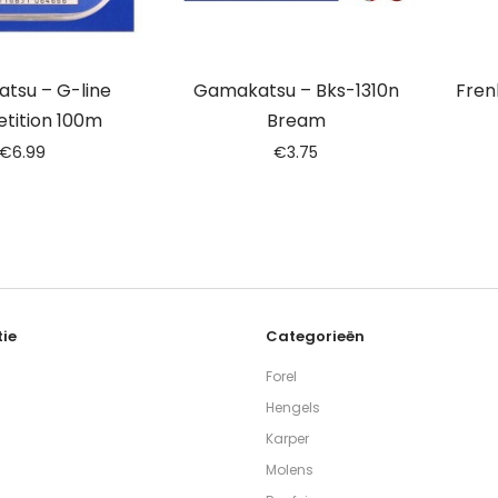
tsu – G-line
Gamakatsu – Bks-1310n
Fren
tition 100m
Bream
€
6.99
€
3.75
ie
Categorieën
Forel
Hengels
Karper
Molens