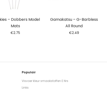
kies – Dobbers Model
Gamakatsu – G-Barbless
Mats
All Round
€
2.75
€
2.49
Populair
Visvoer kleur smaakstoffen E Nrs
Links