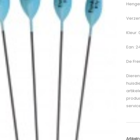
Hengel
Verzen
Kleur: 
Ean: 2
De
Fre
Dieren
huisdi
artike
produc
servic
Artike