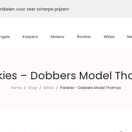
tikelen voor zeer scherpe prijzen!
ngels
Karpers
Molens
Roofvis
Witvis
M
kies – Dobbers Model T
Home
Shop
Witvis
Frenkies – Dobbers Model Thomas
/
/
/