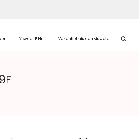
eer
Visvoer E Nrs
Vakantiehuis aan viswater
9F