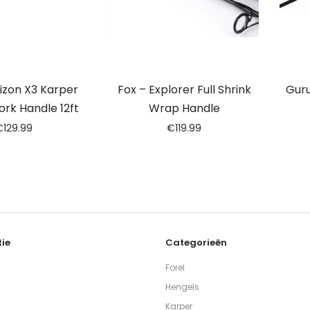
izon X3 Karper
Fox – Explorer Full Shrink
Gur
rk Handle 12ft
Wrap Handle
€
129.99
€
119.99
ie
Categorieën
Forel
Hengels
Karper