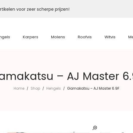
tikelen voor zeer scherpe prijzen!
ngels
Karpers
Molens
Roofvis
Witvis
M
amakatsu – AJ Master 6.
Home
Shop
Hengels
Gamakatsu – AJ Master 6.9F
/
/
/