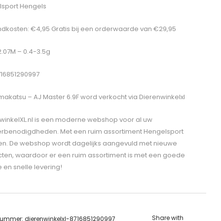
sport Hengels
dkosten: €4,95 Gratis bij een orderwaarde van €29,95
 2.07M – 0.4-3.5g
716851290997
akatsu – AJ Master 6.9F
word verkocht via Dierenwinkelxl
winkelXL.nl is een moderne webshop voor al uw
erbenodigdheden. Met een ruim assortiment Hengelsport
len. De webshop wordt dagelijks aangevuld met nieuwe
ten, waardoor er een ruim assortiment is met een goede
e en snelle levering!
Share with
lnummer:
dierenwinkelxl-8716851290997