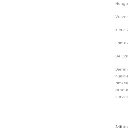
Hengel
Verzen
Kleur:
Ean: 8
De
Gam
Dieren
huisdi
artike
produc
servic
Artike