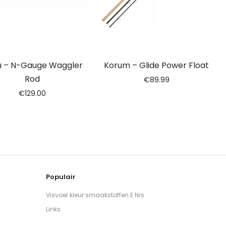
u – N-Gauge Waggler
Korum – Glide Power Float
Rod
€
89.99
€
129.00
Populair
Visvoer kleur smaakstoffen E Nrs
Links