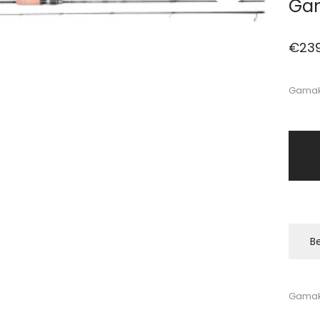
Gam
€
23
Gamaka
Be
Gamaka