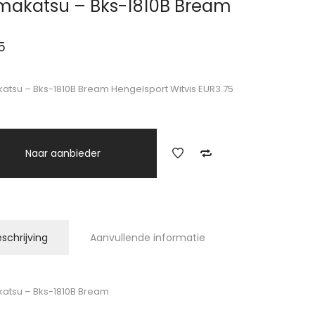
akatsu – Bks-1810B Bream
5
tsu – Bks-1810B Bream Hengelsport Witvis EUR3.75
Naar aanbieder
schrijving
Aanvullende informatie
atsu – Bks-1810B Bream