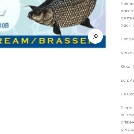
Hakenb
haken 
beste 
haak. 
Hengel
Verzen
Kleur: 
Ean: 4
De
Gam
Dieren
huisdi
artike
produc