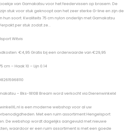
oekje van Gamakatsu voor het feedervissen op brasem. De
zijn stuk voor stuk geknoopt aan het zeer sterke G-line en zijn de
in hun soort. Kwaliteits 75 cm nylon onderlijn met Gamakatsu
Verpakt per stuk zodat ze…
sport Witvis
dkosten: €4,95 Gratis bij een orderwaarde van €29,95
75 cm – Haak 10 – Lijn 0.14
982615968110
akatsu – Bks-1810B Bream
word verkocht via Dierenwinkelxl
winkelXL.nl is een moderne webshop voor al uw
erbenodigdheden. Met een ruim assortiment Hengelsport
len. De webshop wordt dagelijks aangevuld met nieuwe
ten, waardoor er een ruim assortiment is met een goede