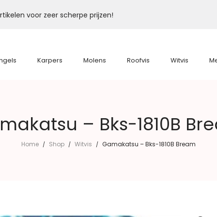
tikelen voor zeer scherpe prijzen!
ngels
Karpers
Molens
Roofvis
Witvis
M
makatsu – Bks-1810B Br
Home
Shop
Witvis
Gamakatsu – Bks-1810B Bream
/
/
/