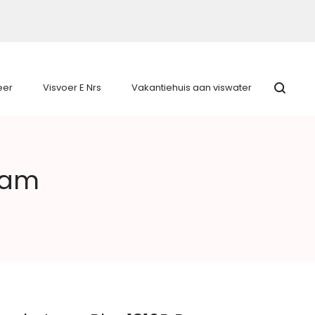
eer
Visvoer E Nrs
Vakantiehuis aan viswater
eam