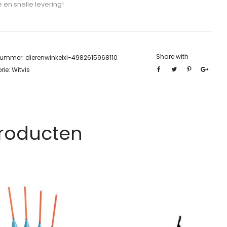
e en snelle levering!
Share with
lnummer:
dierenwinkelxl-4982615968110
rie:
Witvis
Producten