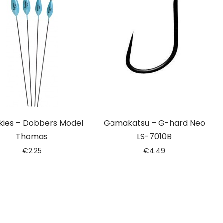
kies – Dobbers Model
Gamakatsu – G-hard Neo
Thomas
LS-7010B
€
2.25
€
4.49