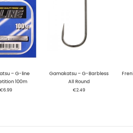
tsu – G-line
Gamakatsu – G-Barbless
Fren
tition 100m
All Round
€
6.99
€
2.49