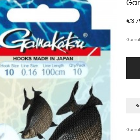
Gam
€
3.7
Gamaka
Be
Gamak