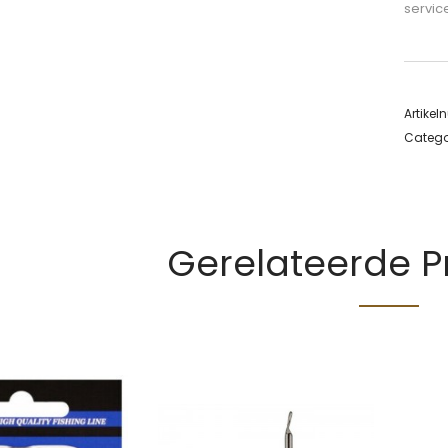
servic
Artike
Catego
Gerelateerde 