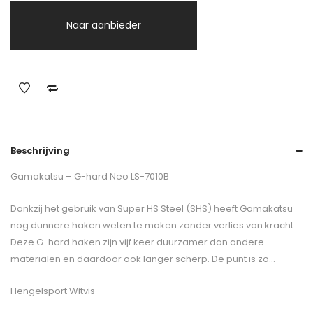
Naar aanbieder
Beschrijving
Gamakatsu – G-hard Neo LS-7010B
Dankzij het gebruik van Super HS Steel (SHS) heeft Gamakatsu
nog dunnere haken weten te maken zonder verlies van kracht.
Deze G-hard haken zijn vijf keer duurzamer dan andere
materialen en daardoor ook langer scherp. De punt is zo…
Hengelsport Witvis