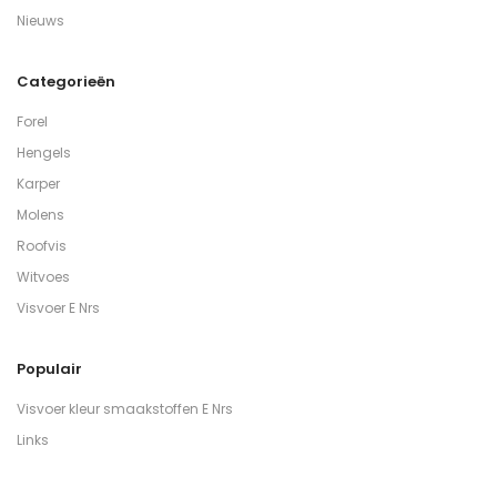
Nieuws
Categorieën
Forel
Hengels
Karper
Molens
Roofvis
Witvoes
Visvoer E Nrs
Populair
Visvoer kleur smaakstoffen E Nrs
Links