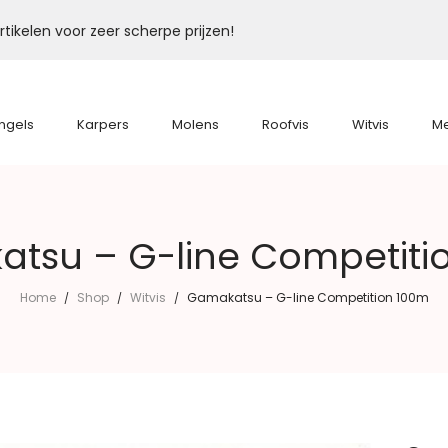
tikelen voor zeer scherpe prijzen!
ngels
Karpers
Molens
Roofvis
Witvis
M
tsu – G-line Competiti
Home
Shop
Witvis
Gamakatsu – G-line Competition 100m
/
/
/