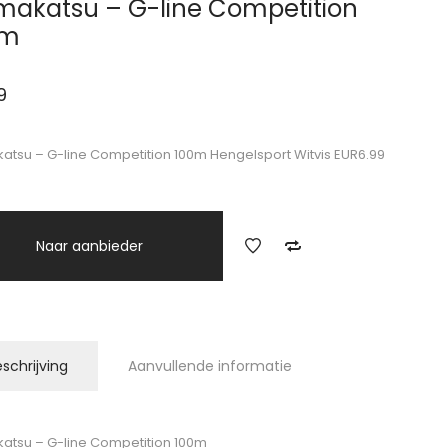
akatsu – G-line Competition
0m
9
tsu – G-line Competition 100m Hengelsport Witvis EUR6.99
Naar aanbieder
schrijving
Aanvullende informatie
tsu – G-line Competition 100m