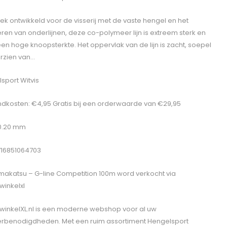
iek ontwikkeld voor de visserij met de vaste hengel en het
eren van onderlijnen, deze co-polymeer lijn is extreem sterk en
een hoge knoopsterkte. Het oppervlak van de lijn is zacht, soepel
rzien van…
sport Witvis
dkosten: €4,95 Gratis bij een orderwaarde van €29,95
 0.20 mm
716851064703
akatsu – G-line Competition 100m
word verkocht via
winkelxl
winkelXL.nl is een moderne webshop voor al uw
erbenodigdheden. Met een ruim assortiment Hengelsport