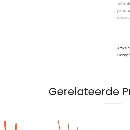
artike
produc
servic
Artike
Catego
Gerelateerde 