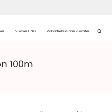
eer
Visvoer E Nrs
Vakantiehuis aan viswater
on 100m