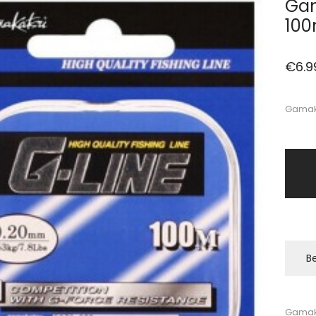
Gam
10
€
6.9
Gamaka
Be
Gamaka