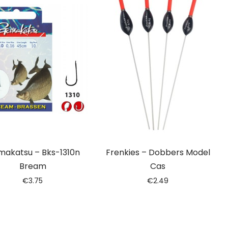
akatsu – Bks-1310n
Frenkies – Dobbers Model
Bream
Cas
€
3.75
€
2.49