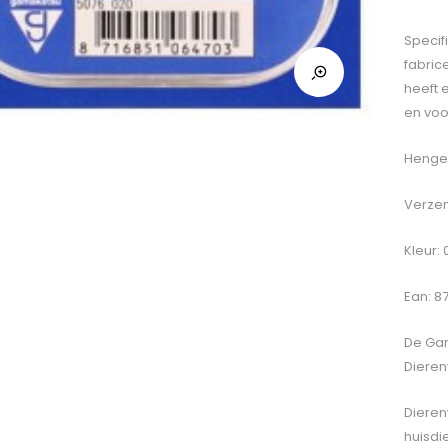
Specif
fabric
heeft 
en voo
Hengel
Verzen
Kleur:
Ean: 8
De
Gam
Dieren
Dieren
huisdi