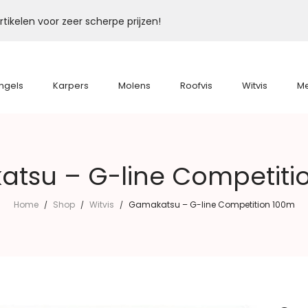
tikelen voor zeer scherpe prijzen!
ngels
Karpers
Molens
Roofvis
Witvis
M
tsu – G-line Competiti
Home
Shop
Witvis
Gamakatsu – G-line Competition 100m
/
/
/