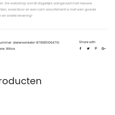
len. De webshop wordt dagelijks aangevuld met nieuwe
ten, waardoor er een ruim assortiment is met een goede
e en snelle levering!
Share with
lnummer:
dierenwinkelxl-8716851064710
rie:
Witvis
Producten