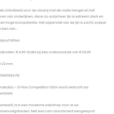
iek ontwikkeld voor de visserij met de vaste hengel en het
eren van onderlijnen, deze co-polymeer lijn is extreem sterk en
een hoge knoopsterkte. Het oppervlak van de lijn is zacht, soepel
rzien van…
sport Witvis
dkosten: €4,95 Gratis bij een orderwaarde van €29,95
 0.22 mm
716851064710
akatsu – G-line Competition 100m
word verkocht via
winkelxl
winkelXL.nl is een moderne webshop voor al uw
erbenodigdheden. Met een ruim assortiment Hengelsport