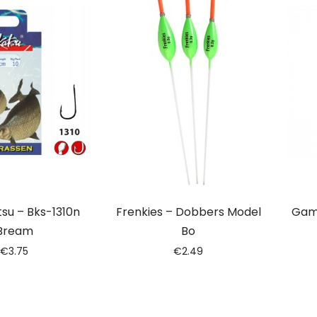
u – Bks-1310n
Frenkies – Dobbers Model
Gam
Bream
Bo
€
3.75
€
2.49