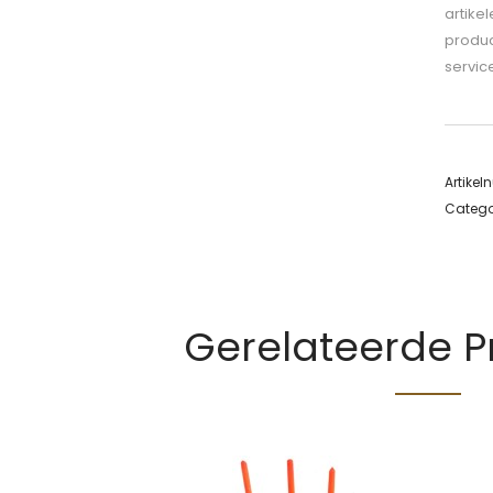
artike
produc
servic
Artike
Catego
Gerelateerde 