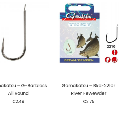
akatsu – G-Barbless
Gamakatsu – Bkd-2210r
All Round
River Fewewder
€
2.49
€
3.75