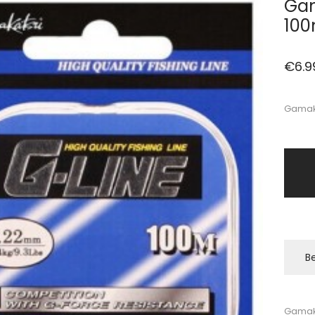
Gam
10
€
6.9
Gamaka
Be
Gamaka