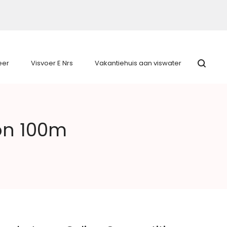
eer
Visvoer E Nrs
Vakantiehuis aan viswater
on 100m