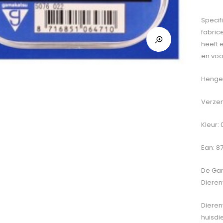
Specif
fabric
heeft 
en voo
Hengel
Verzen
Kleur:
Ean: 8
De
Gam
Dieren
Dieren
huisdi