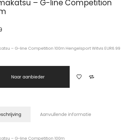
akatsu – G-line Competition
0m
9
tsu – G-line Competition 100m Hengelsport Witvis EUR6.99
Naar aanbieder
schrijving
Aanvullende informatie
tsu – G-line Competition 100m