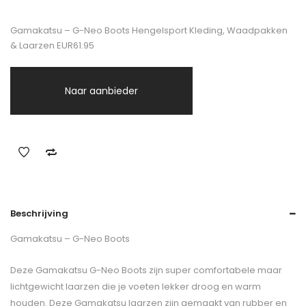
Gamakatsu – G-Neo Boots Hengelsport Kleding, Waadpakken
& Laarzen EUR61.95
Naar aanbieder
Beschrijving
Gamakatsu – G-Neo Boots
Deze Gamakatsu G-Neo Boots zijn super comfortabele maar
lichtgewicht laarzen die je voeten lekker droog en warm
houden. Deze Gamakatsu laarzen zijn gemaakt van rubber en