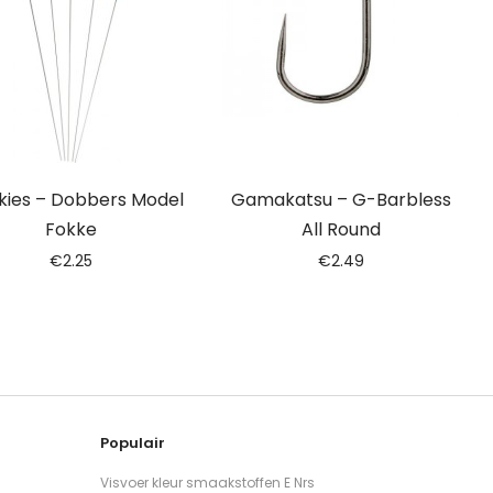
kies – Dobbers Model
Gamakatsu – G-Barbless
Fokke
All Round
€
2.25
€
2.49
Populair
Visvoer kleur smaakstoffen E Nrs