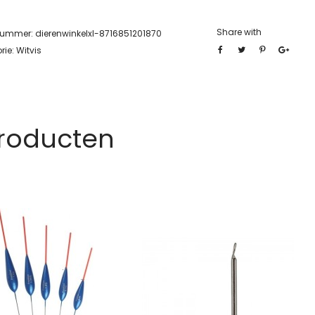
Share with
lnummer:
dierenwinkelxl-8716851201870
rie:
Witvis
Producten