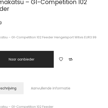
akatsu – G1-Competition 102
der
9
tsu – G1-Competition 102 Feeder Hengelsport Witvis EUR3.99
Naar aanbieder
schrijving
Aanvullende informatie
tsu – G1-Competition 102 Feeder