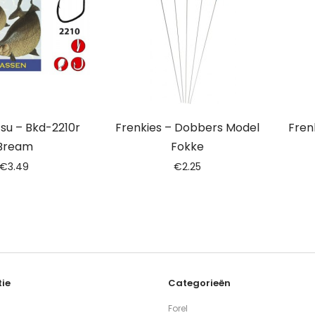
u – Bkd-2210r
Frenkies – Dobbers Model
Fren
Bream
Fokke
€
3.49
€
2.25
ie
Categorieën
Forel