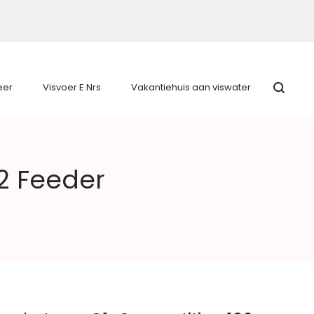
eer
Visvoer E Nrs
Vakantiehuis aan viswater
2 Feeder