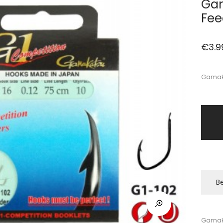
Gam
Fee
€
3.9
Gamaka
Be
Gamaka