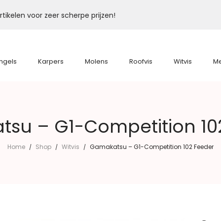
tikelen voor zeer scherpe prijzen!
ngels
Karpers
Molens
Roofvis
Witvis
M
su – G1-Competition 10
Home
Shop
Witvis
Gamakatsu – G1-Competition 102 Feeder
/
/
/