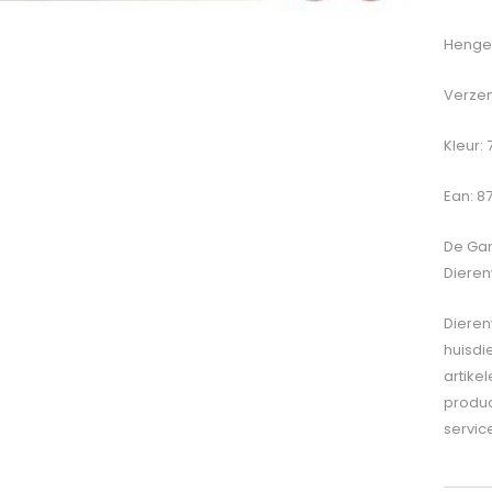
Hengel
Verzen
Kleur:
Ean: 8
De
Gam
Dieren
Dieren
huisdi
artike
produc
servic