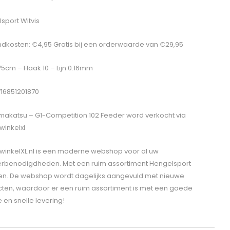
sport Witvis
dkosten: €4,95 Gratis bij een orderwaarde van €29,95
 75cm – Haak 10 – Lijn 0.16mm
716851201870
akatsu – G1-Competition 102 Feeder
word verkocht via
winkelxl
winkelXL.nl is een moderne webshop voor al uw
erbenodigdheden. Met een ruim assortiment Hengelsport
len. De webshop wordt dagelijks aangevuld met nieuwe
ten, waardoor er een ruim assortiment is met een goede
e en snelle levering!