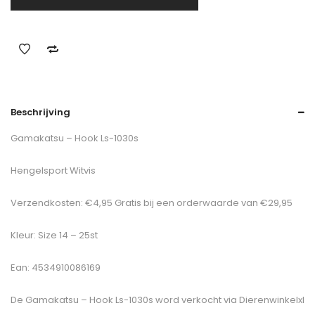
Beschrijving
Gamakatsu – Hook Ls-1030s
Hengelsport Witvis
Verzendkosten: €4,95 Gratis bij een orderwaarde van €29,95
Kleur: Size 14 – 25st
Ean: 4534910086169
De
Gamakatsu – Hook Ls-1030s
word verkocht via Dierenwinkelxl