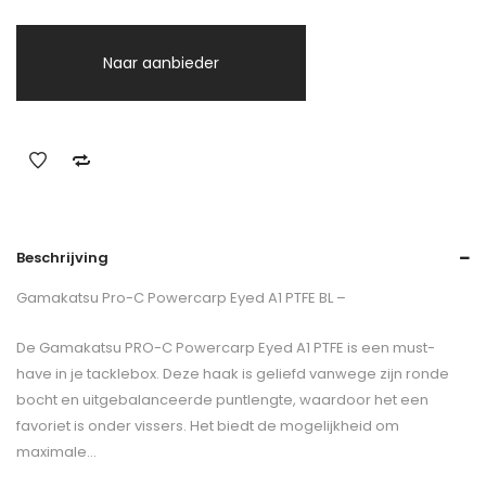
Naar aanbieder
Beschrijving
Gamakatsu Pro-C Powercarp Eyed A1 PTFE BL –
De Gamakatsu PRO-C Powercarp Eyed A1 PTFE is een must-
have in je tacklebox. Deze haak is geliefd vanwege zijn ronde
bocht en uitgebalanceerde puntlengte, waardoor het een
favoriet is onder vissers. Het biedt de mogelijkheid om
maximale…