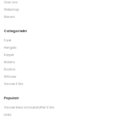
Over ons
Webshop
Nieuws
Categorieën
Forel
Hengels
Karper
Molens
Roofvis
Witvoes
Visvoer E Nrs
Populair
Visvoer kleur smaakstoffen E Nrs
Links