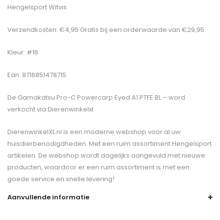
Hengelsport Witvis
Verzendkosten: €4,95 Gratis bij een orderwaarde van €29,95
Kleur: #16
Ean: 8716851478715
De
Gamakatsu Pro-C Powercarp Eyed A1 PTFE BL –
word
verkocht via Dierenwinkelxl
DierenwinkelXL.nl is een moderne webshop voor al uw
huisdierbenodigdheden. Met een ruim assortiment Hengelsport
artikelen. De webshop wordt dagelijks aangevuld met nieuwe
producten, waardoor er een ruim assortiment is met een
goede service en snelle levering!
Aanvullende informatie