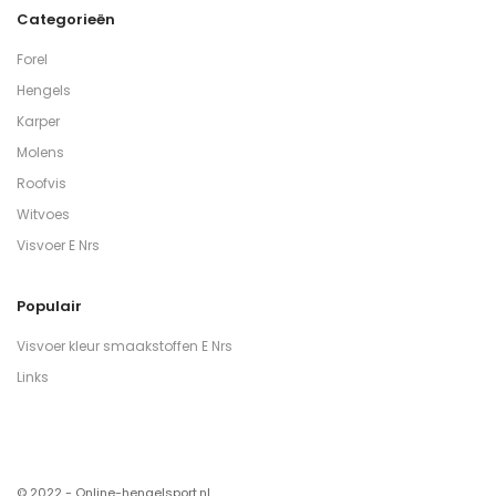
Categorieën
Forel
Hengels
Karper
Molens
Roofvis
Witvoes
Visvoer E Nrs
Populair
Visvoer kleur smaakstoffen E Nrs
Links
© 2022 - Online-hengelsport.nl