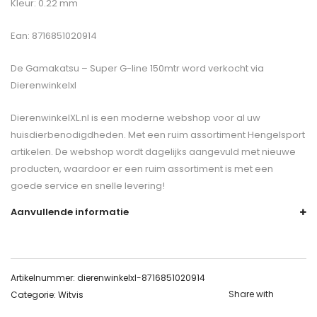
Kleur: 0.22 mm
Ean: 8716851020914
De
Gamakatsu – Super G-line 150mtr
word verkocht via
Dierenwinkelxl
DierenwinkelXL.nl is een moderne webshop voor al uw
huisdierbenodigdheden. Met een ruim assortiment Hengelsport
artikelen. De webshop wordt dagelijks aangevuld met nieuwe
producten, waardoor er een ruim assortiment is met een
goede service en snelle levering!
Aanvullende informatie
Artikelnummer:
dierenwinkelxl-8716851020914
Share with
Categorie:
Witvis