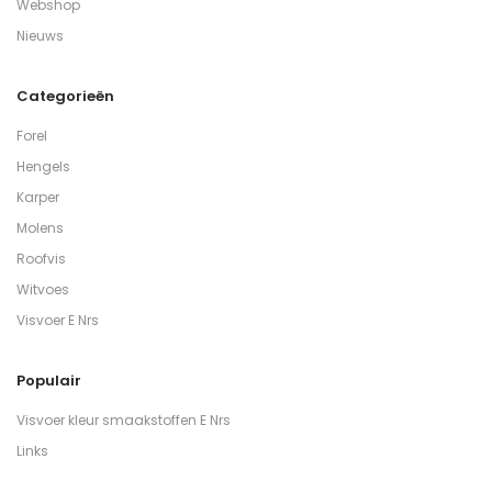
Webshop
Nieuws
Categorieën
Forel
Hengels
Karper
Molens
Roofvis
Witvoes
Visvoer E Nrs
Populair
Visvoer kleur smaakstoffen E Nrs
Links