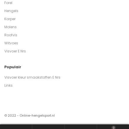
Forel
Hengels
Karper
Molens
Roofvis
Witvoes
Visvoer E Nrs
Populair
Visvoer kleur smaakstoffen E Nrs
Links
© 2022 - Online-hengelsport.nl
0