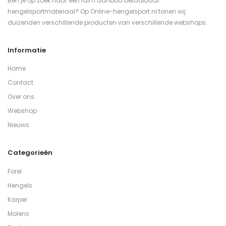
Ben je op zoek naar een ruim aanbod betaalbaar
hengelsportmateriaal? Op Online-hengelsport.nl tonen wij
duizenden verschillende producten van verschillende webshops.
Informatie
Home
Contact
Over ons
Webshop
Nieuws
Categorieën
Forel
Hengels
Karper
Molens