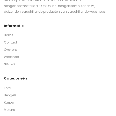
Ben je op zoek naar een ruim aanbod betaalbaar
hengelsportmateriaal? Op Online-hengelsport.nl tonen wij
duizenden verschillende producten van verschillende webshops.
Informatie
Home
Contact
Over ons
Webshop
Nieuws
Categorieën
Forel
Hengels
Karper
Molens