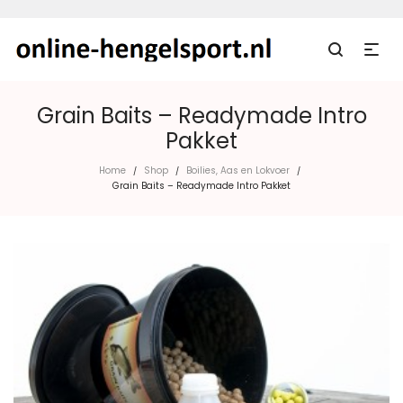
Grain Baits – Readymade Intro
Pakket
Home
Shop
Boilies, Aas en Lokvoer
/
/
/
Grain Baits – Readymade Intro Pakket