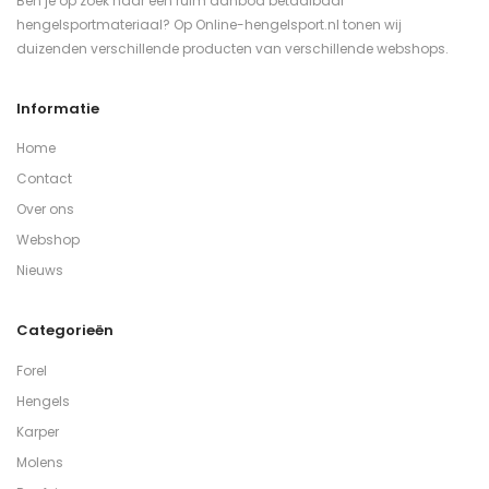
Ben je op zoek naar een ruim aanbod betaalbaar
hengelsportmateriaal? Op Online-hengelsport.nl tonen wij
duizenden verschillende producten van verschillende webshops.
Informatie
Home
Contact
Over ons
Webshop
Nieuws
Categorieën
Forel
Hengels
Karper
Molens