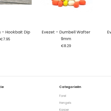
s – Hookbait Dip
Evezet – Dumbell Wafter
Ev
9mm
€
7.95
€
8.29
ie
Categorieën
Forel
Hengels
Karper