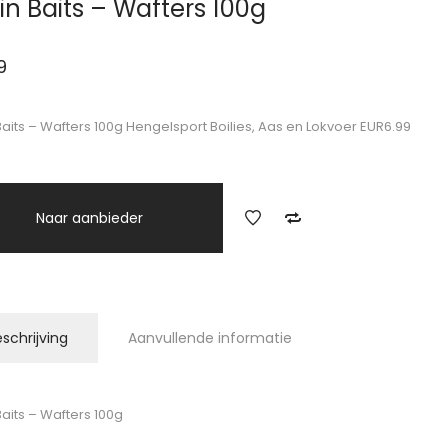
in Baits – Wafters 100g
9
Baits – Wafters 100g Hengelsport Boilies, Aas en Lokvoer EUR6.99
Naar aanbieder
schrijving
Aanvullende informatie
Baits – Wafters 100g