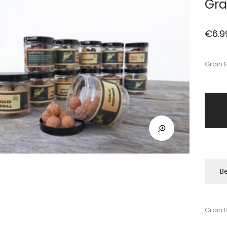
Gra
€
6.9
Grain 
Be
Grain 