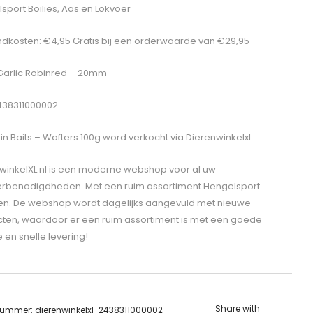
sport Boilies, Aas en Lokvoer
dkosten: €4,95 Gratis bij een orderwaarde van €29,95
 Garlic Robinred – 20mm
438311000002
in Baits – Wafters 100g
word verkocht via Dierenwinkelxl
winkelXL.nl is een moderne webshop voor al uw
erbenodigdheden. Met een ruim assortiment Hengelsport
len. De webshop wordt dagelijks aangevuld met nieuwe
ten, waardoor er een ruim assortiment is met een goede
e en snelle levering!
Share with
lnummer:
dierenwinkelxl-2438311000002