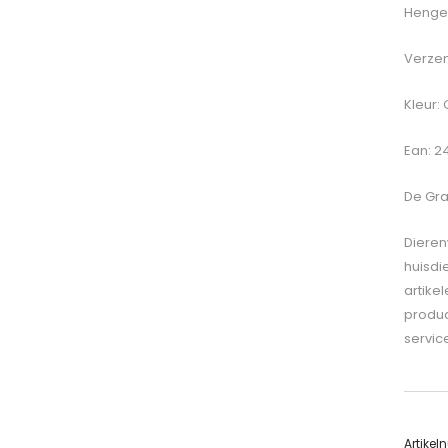
Hengel
Verzen
Kleur:
Ean: 2
De
Gra
Dieren
huisdi
artike
produc
servic
Artike