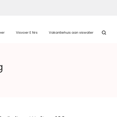
eer
Visvoer E Nrs
Vakantiehuis aan viswater
g