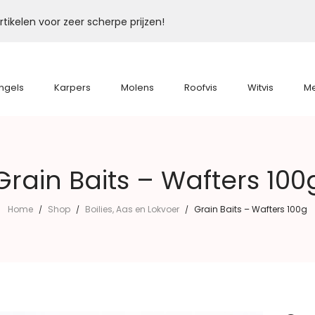
tikelen voor zeer scherpe prijzen!
ngels
Karpers
Molens
Roofvis
Witvis
M
Grain Baits – Wafters 100
Home
Shop
Boilies, Aas en Lokvoer
Grain Baits – Wafters 100g
/
/
/