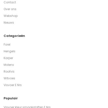
Contact
Over ons
Webshop
Nieuws
Categorieën
Forel
Hengels
Karper
Molens
Roofvis
Witvoes
Visvoer E Nrs
Populair
Visvoer kleur smaakstoffen E Nrs