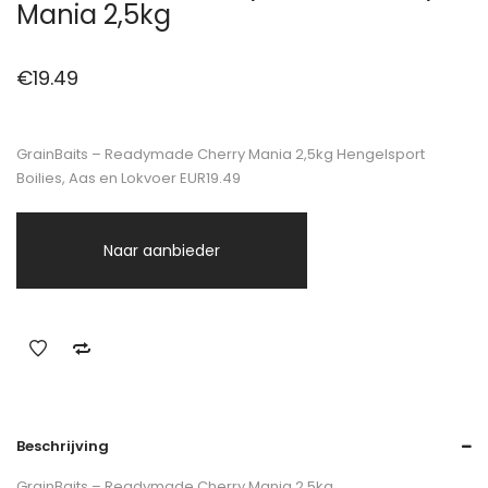
Mania 2,5kg
€
19.49
GrainBaits – Readymade Cherry Mania 2,5kg Hengelsport
Boilies, Aas en Lokvoer EUR19.49
Naar aanbieder
Beschrijving
GrainBaits – Readymade Cherry Mania 2,5kg