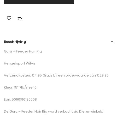
Beschrijving
Guru – Feeder Hair Rig
Hengelsport Witvis
Verzendkosten: €4,95 Gratis bij een orderwaarde van €29,95
Kleur: 15” 7lb/size 16
Ean: 5060196180608
De
Guru – Feeder Hair Rig
word verkocht via Dierenwinkelxl