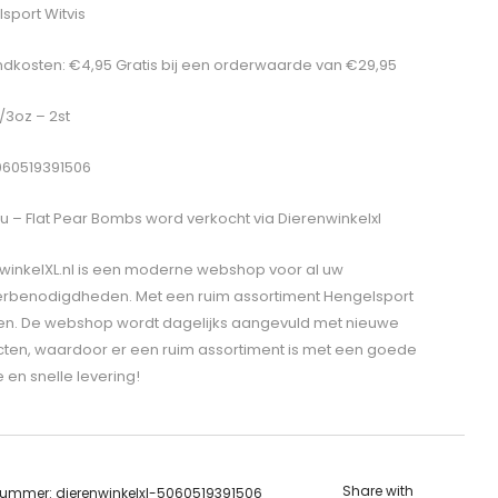
sport Witvis
dkosten: €4,95 Gratis bij een orderwaarde van €29,95
1/3oz – 2st
060519391506
u – Flat Pear Bombs
word verkocht via Dierenwinkelxl
winkelXL.nl is een moderne webshop voor al uw
erbenodigdheden. Met een ruim assortiment Hengelsport
len. De webshop wordt dagelijks aangevuld met nieuwe
ten, waardoor er een ruim assortiment is met een goede
e en snelle levering!
Share with
lnummer:
dierenwinkelxl-5060519391506