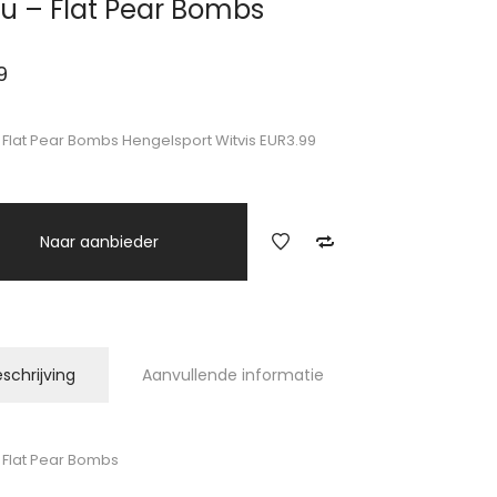
u – Flat Pear Bombs
9
 Flat Pear Bombs Hengelsport Witvis EUR3.99
Naar aanbieder
schrijving
Aanvullende informatie
 Flat Pear Bombs