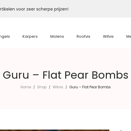
tikelen voor zeer scherpe prijzen!
ngels
Karpers
Molens
Roofvis
Witvis
M
Guru – Flat Pear Bombs
Home
Shop
Witvis
Guru – Flat Pear Bombs
/
/
/