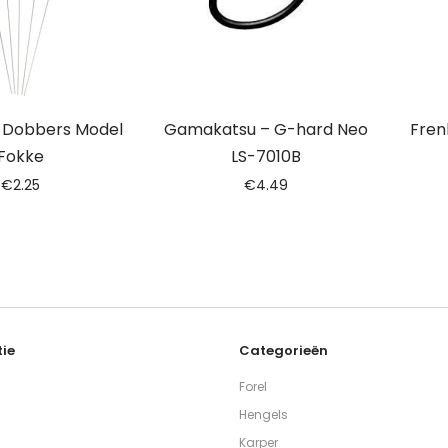
– Dobbers Model
Gamakatsu – G-hard Neo
Fren
Fokke
LS-7010B
€
2.25
€
4.49
ie
Categorieën
Forel
Hengels
Karper