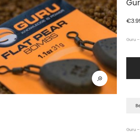
Gur
€
3.9
Guru –
Be
Guru –