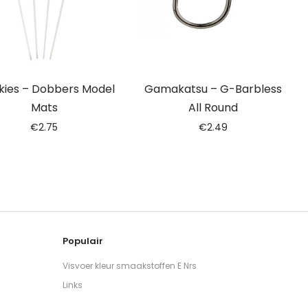
kies – Dobbers Model
Gamakatsu – G-Barbless
Mats
All Round
€
2.75
€
2.49
Populair
Visvoer kleur smaakstoffen E Nrs
Links