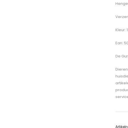
Hengel
Verzen
Kleur: 
Ean: 5
De
Gur
Dieren
huisdi
artike
produc
servic
Artike