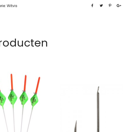
rie:
Witvis
Producten