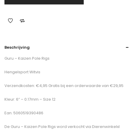
Beschrijving
Guru – Kaizen Pole Rigs
Hengelsport Witvis
Verzendkosten: €4,95 Gratis bij een orderwaarde van €29,95
Kleur: 6” – 0.17mm – Size 12
Ean: 5060519390486
De
Guru – Kaizen Pole Rigs
word verkocht via Dierenwinkelxl