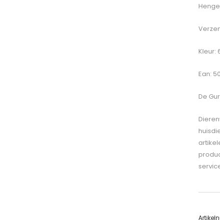
Hengel
Verzen
Kleur: 
Ean: 5
De
Gur
Dieren
huisdi
artike
produc
servic
Artike