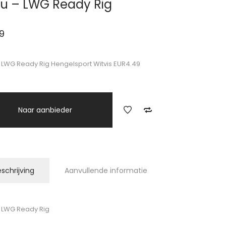
u – LWG Ready Rig
9
 LWG Ready Rig Hengelsport Witvis EUR4.49
Naar aanbieder
schrijving
Aanvullende informatie
 LWG Ready Rig