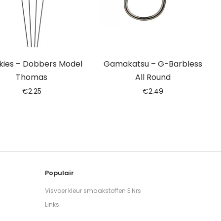
kies – Dobbers Model
Gamakatsu – G-Barbless
Thomas
All Round
€
2.25
€
2.49
Populair
Visvoer kleur smaakstoffen E Nrs
Links