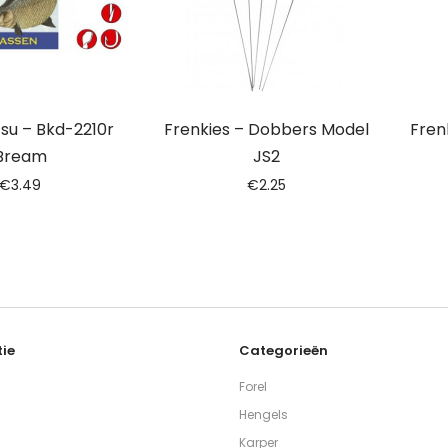
u – Bkd-2210r
Frenkies – Dobbers Model
Fren
Bream
JS2
€
3.49
€
2.25
ie
Categorieën
Forel
Hengels
Karper