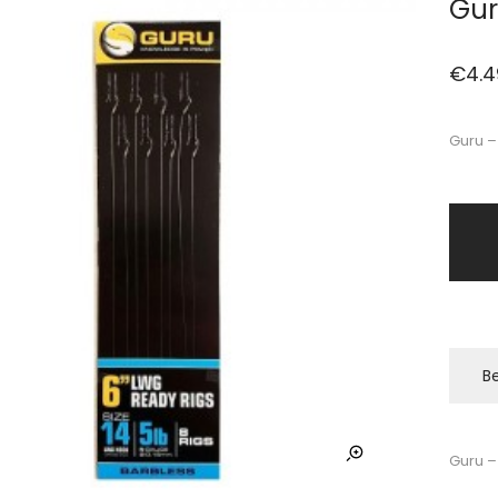
Gur
€
4.4
Guru –
Be
Guru –