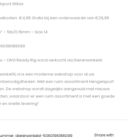
sport Witvis
dkosten: €4,95 Gratis bij een orderwaarde van €29,95
6” – 5lb/0.15mm – Size 14
060196186099
u – LWG Ready Rig
word verkocht via Dierenwinkelxl
winkelXL.nl is een moderne webshop voor al uw
erbenodigdheden. Met een ruim assortiment Hengelsport
len. De webshop wordt dagelijks aangevuld met nieuwe
ten, waardoor er een ruim assortiment is met een goede
e en snelle levering!
Share with
lnummer:
dierenwinkelxl-5060196186099