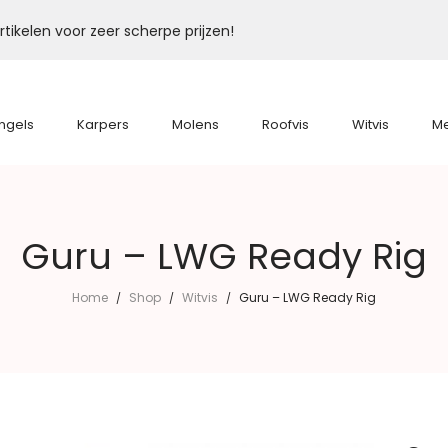
tikelen voor zeer scherpe prijzen!
ngels
Karpers
Molens
Roofvis
Witvis
M
Guru – LWG Ready Rig
Home
Shop
Witvis
Guru – LWG Ready Rig
/
/
/