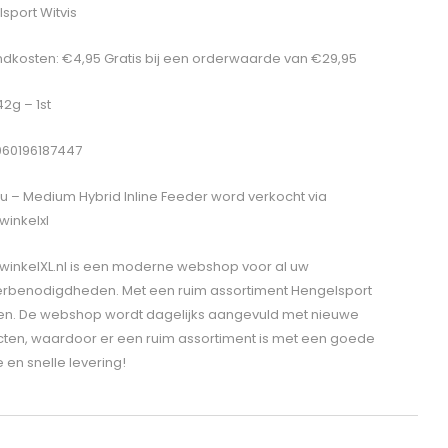
sport Witvis
dkosten: €4,95 Gratis bij een orderwaarde van €29,95
42g – 1st
060196187447
u – Medium Hybrid Inline Feeder
word verkocht via
winkelxl
winkelXL.nl is een moderne webshop voor al uw
erbenodigdheden. Met een ruim assortiment Hengelsport
len. De webshop wordt dagelijks aangevuld met nieuwe
ten, waardoor er een ruim assortiment is met een goede
e en snelle levering!