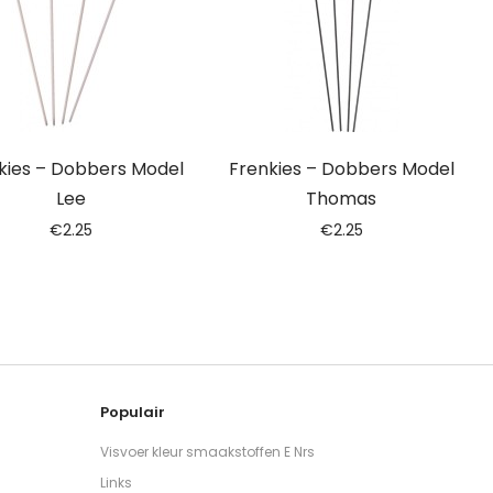
kies – Dobbers Model
Frenkies – Dobbers Model
Lee
Thomas
€
2.25
€
2.25
Populair
Visvoer kleur smaakstoffen E Nrs
Links