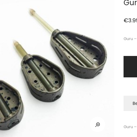
Gur
€
3.9
Guru –
Be
Guru –