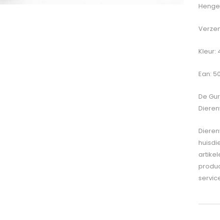
Hengel
Verzen
Kleur: 
Ean: 5
De
Gur
Dieren
Dieren
huisdi
artike
produc
servic