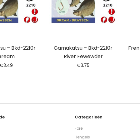
u – Bkd-2210r
Gamakatsu – Bkd-2210r
Fren
Bream
River Fewewder
€
3.49
€
3.75
ie
Categorieën
Forel
Hengels