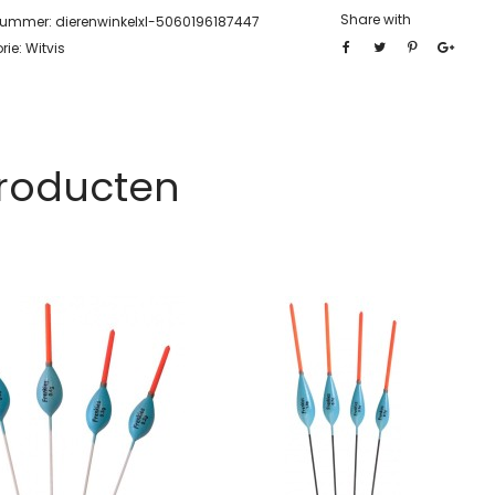
Share with
lnummer:
dierenwinkelxl-5060196187447
rie:
Witvis
Producten