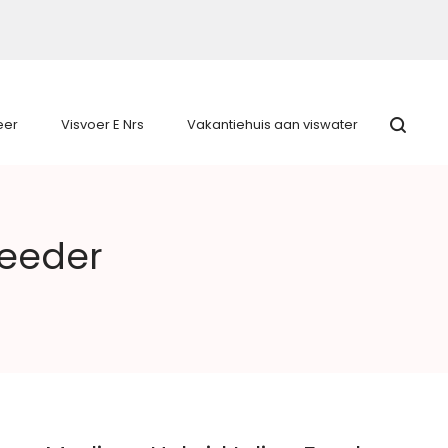
eer
Visvoer E Nrs
Vakantiehuis aan viswater
Feeder