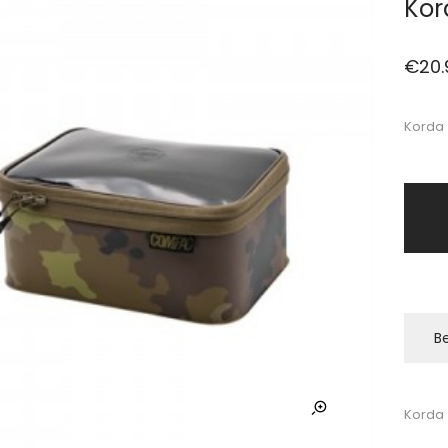
Ko
€
20.
Korda 
Be
Korda