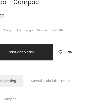
rda – Compac
99
– Compac Hengelsport Karper EUR20.99
Naar aanbieder
schrijving
Aanvullende informatie
 – Compac