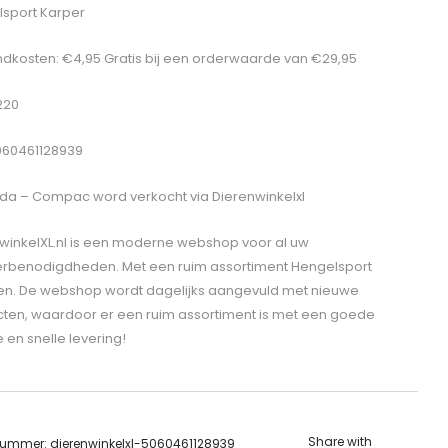
sport Karper
dkosten: €4,95 Gratis bij een orderwaarde van €29,95
 220
060461128939
da – Compac
word verkocht via Dierenwinkelxl
winkelXL.nl is een moderne webshop voor al uw
erbenodigdheden. Met een ruim assortiment Hengelsport
len. De webshop wordt dagelijks aangevuld met nieuwe
ten, waardoor er een ruim assortiment is met een goede
e en snelle levering!
Share with
lnummer:
dierenwinkelxl-5060461128939