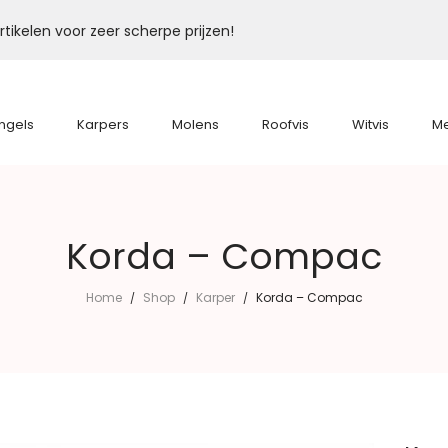
tikelen voor zeer scherpe prijzen!
ngels
Karpers
Molens
Roofvis
Witvis
M
Korda – Compac
Home
Shop
Karper
Korda – Compac
/
/
/