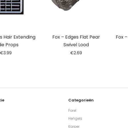
s Hair Extending
Fox – Edges Flat Pear
Fox –
lie Props
Swivel Lood
€
3.99
€
2.69
ie
Categorieën
Forel
Hengels
Karper