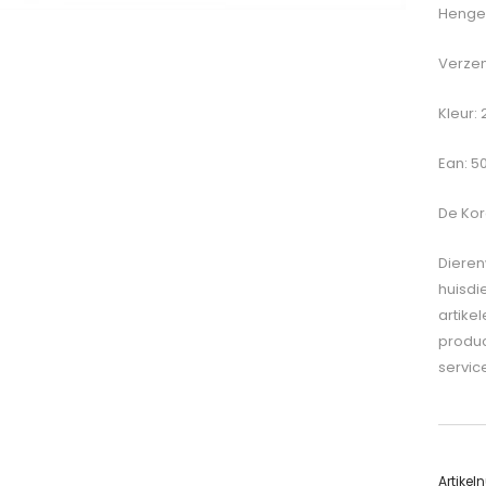
Hengel
Verzen
Kleur:
Ean: 5
De
Kor
Dieren
huisdi
artike
produc
servic
Artike