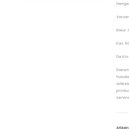
Hengel
Verzen
Kleur: 
Ean: 5
De
Kor
Dieren
huisdi
artike
produc
servic
Artike