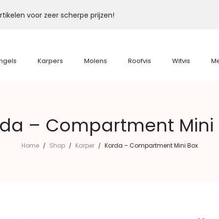
tikelen voor zeer scherpe prijzen!
ngels
Karpers
Molens
Roofvis
Witvis
M
da – Compartment Mini
Home
Shop
Karper
Korda – Compartment Mini Box
/
/
/