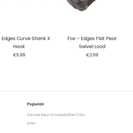
– Edges Curve Shank X
Fox – Edges Flat Pear
Hook
Swivel Lood
€
5.99
€
2.69
Populair
Visvoer kleur smaakstoffen E Nrs
Links