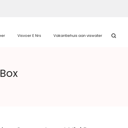
eer
Visvoer E Nrs
Vakantiehuis aan viswater
 Box