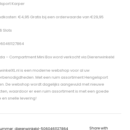
sport Karper
dkosten: €4,95 Gratis bij een orderwaarde van €29,95
16 Slots
060461127864
da – Compartment Mini Box
word verkocht via Dierenwinkelxl
winkelXL.nl is een moderne webshop voor al uw
erbenodigdheden. Met een ruim assortiment Hengelsport
len. De webshop wordt dagelijks aangevuld met nieuwe
ten, waardoor er een ruim assortiment is met een goede
e en snelle levering!
Share with
lnummer:
dierenwinkelxl-5060461127864