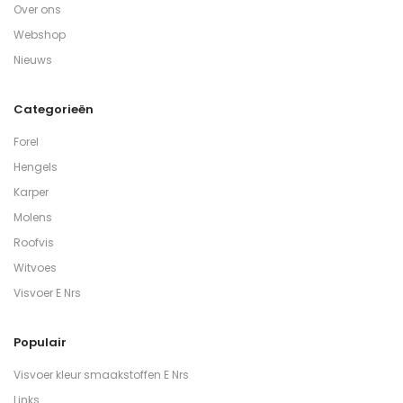
Over ons
Webshop
Nieuws
Categorieën
Forel
Hengels
Karper
Molens
Roofvis
Witvoes
Visvoer E Nrs
Populair
Visvoer kleur smaakstoffen E Nrs
Links