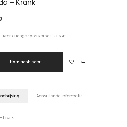
da – Krank
9
– Krank Hengelsport Karper EUR6.49
Naar aanbieder
schrijving
Aanvullende informatie
– Krank