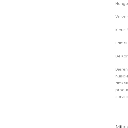
Hengel
Verzen
Kleur: 
Ean: 5
De
Kor
Dieren
huisdi
artike
produc
servic
Artike