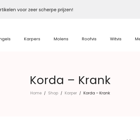
tikelen voor zeer scherpe prijzen!
ngels
Karpers
Molens
Roofvis
Witvis
M
Korda – Krank
Home
Shop
Karper
Korda – Krank
/
/
/