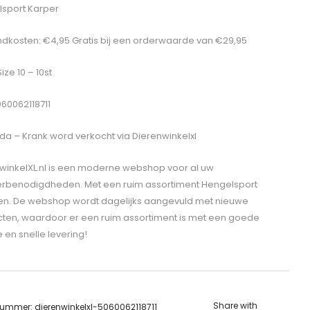
sport Karper
dkosten: €4,95 Gratis bij een orderwaarde van €29,95
Size 10 – 10st
060062118711
da – Krank
word verkocht via Dierenwinkelxl
winkelXL.nl is een moderne webshop voor al uw
erbenodigdheden. Met een ruim assortiment Hengelsport
len. De webshop wordt dagelijks aangevuld met nieuwe
ten, waardoor er een ruim assortiment is met een goede
e en snelle levering!
Share with
lnummer:
dierenwinkelxl-5060062118711