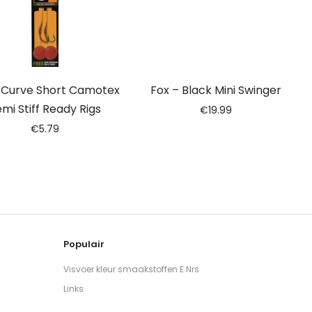
 Curve Short Camotex
Fox – Black Mini Swinger
mi Stiff Ready Rigs
€
19.99
€
5.79
Populair
Visvoer kleur smaakstoffen E Nrs
Links