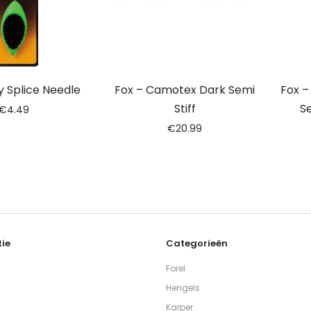
y Splice Needle
Fox – Camotex Dark Semi
Fox –
Stiff
Se
€
4.49
€
20.99
ie
Categorieën
Forel
Hengels
Karper