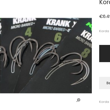
Kor
€
6.4
Korda 
Be
Korda 